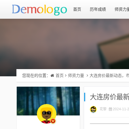
首页
历年成绩
师资力
您现在的位置：
首页
师资力量
大连房价最新动态，
大连房价最
花黎
2024-11-