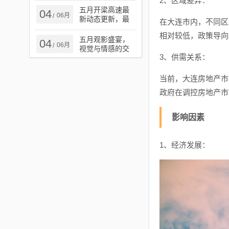
2、区域差异：
五月最新动态揭
五月开梁高速最
04
06月
/
秘！
新动态更新，最
在大连市内，不同区
新报道汇总
相对较低，政策导向
五月观影盛宴，
04
06月
/
视觉与情感的交
3、供需关系：
织时光
当前，大连房地产市
政府在调控房地产市
影响因素
1、经济发展：