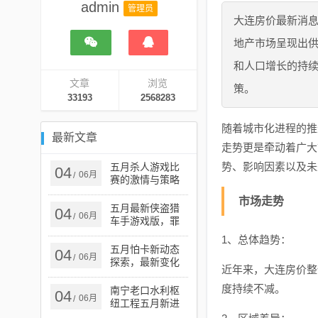
admin
管理员
大连房价最新消
地产市场呈现出
和人口增长的持
文章
浏览
策。
33193
2568283
随着城市化进程的推
最新文章
走势更是牵动着广大
势、影响因素以及未
五月杀人游戏比
04
06月
/
赛的激情与策略
之战
市场走势
五月最新侠盗猎
04
06月
/
车手游戏版，罪
恶之都新篇章开
1、总体趋势：
启
五月怕卡新动态
04
06月
/
探索，最新变化
近年来，大连房价整
一览
度持续不减。
南宁老口水利枢
04
06月
/
纽工程五月新进
展与未来展望，