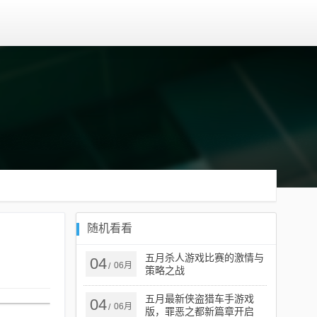
随机看看
五月杀人游戏比赛的激情与
04
06月
/
策略之战
五月最新侠盗猎车手游戏
04
06月
/
版，罪恶之都新篇章开启