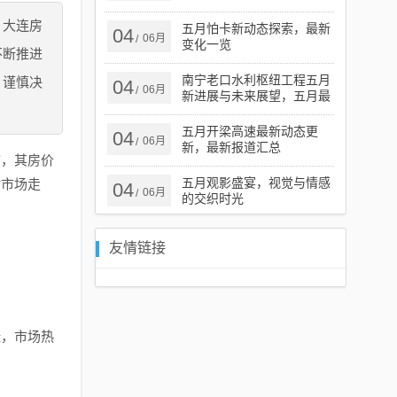
，大连房
五月怕卡新动态探索，最新
04
06月
/
变化一览
不断推进
南宁老口水利枢纽工程五月
，谨慎决
04
06月
/
新进展与未来展望，五月最
新动态揭秘！
五月开梁高速最新动态更
04
06月
/
新，最新报道汇总
市，其房价
五月观影盛宴，视觉与情感
讨市场走
04
06月
/
的交织时光
友情链接
涨，市场热