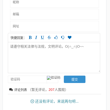
快捷回复：
（暂无评论，
207
人围观）
评论列表
还没有评论，来说两句吧...