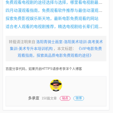
免费观看电视剧的途径选择与选择，哪里看电视剧最划算？
四月动漫观看指南，免费观看软件推荐与最佳动漫观看平台探索
探索免费影视娱乐新天地，最新电影免费观看的网站
适合老人观看的电视剧推荐，精选电视剧给长辈们观看的乐趣之选
转载请注明来自
洛阳青骑士画室-洛阳美术培训-高考美术
集训-美术专升本培训机构
，本文标题：
《VIP电影免费
观看指南，探索高品质电影免费观看的途径》
百度分享代码，如果开启HTTPS请参考李洋个人博客
多承宣
150篇文章
站点
微博