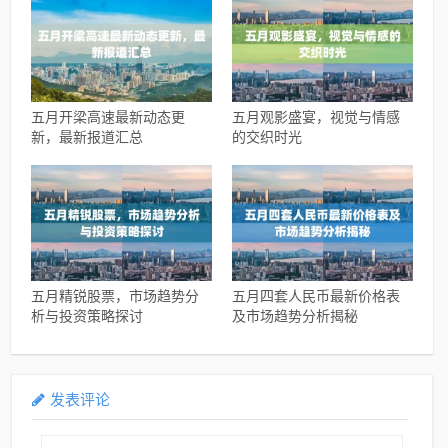
五月开梁高速最新动态更
五月观影盛宴，视觉与情感
新，最新报道汇总
的交织时光
五月精锐股票，市场趋势分
五月四套人民币最新价格表
析与投资策略探讨
及市场趋势分析揭秘
发表评论