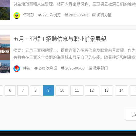
讨生活琐事和人生哲理。相声内容幽默风趣，展现德云社演员们的独特
技艺。观众将在欢笑中感受到生活的美好和人生的真谛。这是德云社在五
伍瀚彭
221 次浏览
2025-06-03
师资力量
五月三亚焊工招聘信息与职业前景展望
摘要：五月三亚招聘焊工，提供详细的招聘信息及职业前景展望。作为
有机会在三亚这个美丽的海滨城市展示自己的技能。随着建筑和制造业
展，焊工需求量大增，职业前景广阔。想要了解更多关于三亚焊工招聘
衅达
243 次浏览
2025-06-03
教学部门
情，...
6
7
8
9
10
11
12
13
14