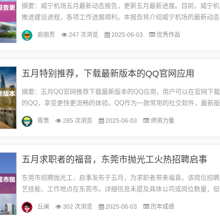
摘要：威宁机场五月最新动态报告，更新五月最新进展。目前，威宁机
推进建设进程，各项工作进展顺利。本报告将介绍威宁机场的最新动态
进展、配套设施、未来规划等方面的信息。请持续关注威宁机场的最新
俞丽芳
247 次浏览
2025-06-03
优秀作品
获...
五月特别推荐，下载最新版本的QQ官网应用
摘要：五月QQ官网推荐下载最新版本的QQ应用，用户可以在官网下
的QQ，享受更快更流畅的体验。QQ作为一款常用的社交软件，最新
带来更好的用户体验和更多实用功能。为什么要下载最新版本的QQ应用？
胥羡
285 次浏览
2025-06-03
师资力量
五月求职者的福音，东莞市抛光工火热招聘启事
东莞市招聘抛光工，启事发布于五月，为求职者带来福音。该岗位招聘
艺技能，工作地点在东莞市。详细信息未提及具体公司或岗位数量，但
士可关注并了解相关招聘信息。此次招聘活动将为寻找抛光工职位的求
丘澜
302 次浏览
2025-06-03
历年成绩
机...