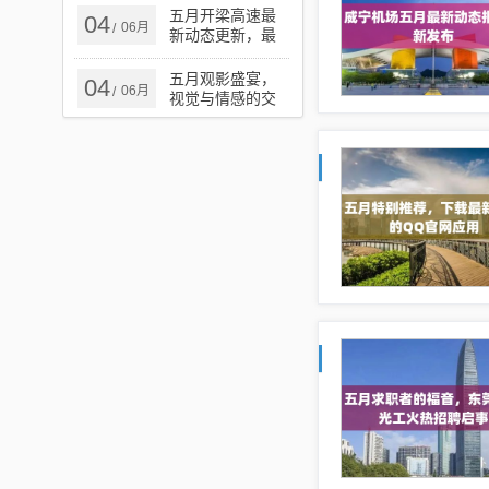
五月最新动态揭
五月开梁高速最
04
06月
/
秘！
新动态更新，最
新报道汇总
五月观影盛宴，
04
06月
/
视觉与情感的交
织时光