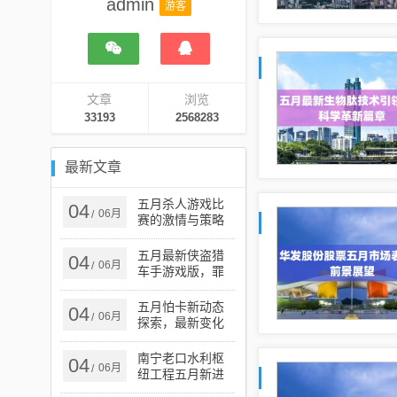
admin
游客
文章
浏览
33193
2568283
最新文章
五月杀人游戏比
04
06月
/
赛的激情与策略
之战
五月最新侠盗猎
04
06月
/
车手游戏版，罪
恶之都新篇章开
启
五月怕卡新动态
04
06月
/
探索，最新变化
一览
南宁老口水利枢
04
06月
/
纽工程五月新进
展与未来展望，