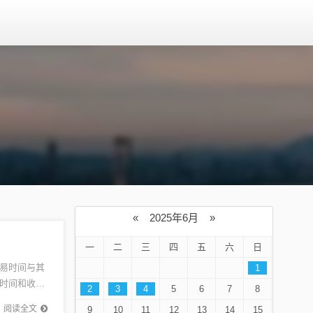
«
2025年6月
»
一
二
三
四
五
六
日
易时间与其
1
时间和收盘
2
3
4
5
6
7
8
交易时间
阅读全文
9
10
11
12
13
14
15