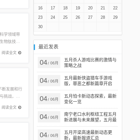
16
17
18
19
20
21
22
23
24
25
26
27
28
29
30
科学领域带
生物肽技
最近发表
健康保健等
阅读全文
五月杀人游戏比赛的激情与
04
06月
/
策略之战
五月最新侠盗猎车手游戏
04
06月
/
版，罪恶之都新篇章开启
不断发展和行
五月怕卡新动态探索，最新
与挑战，投
04
06月
/
变化一览
。展望...
阅读全文
南宁老口水利枢纽工程五月
04
06月
/
新进展与未来展望，五月最
新动态揭秘！
五月开梁高速最新动态更
04
06月
/
新，最新报道汇总