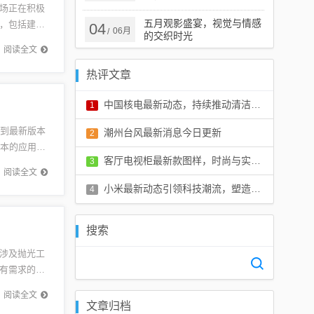
场正在积极
五月观影盛宴，视觉与情感
，包括建设
04
06月
/
的交织时光
动态，以
阅读全文
热评文章
中国核电最新动态，持续推动清洁能源发展进程
1
评论：0 条
载到最新版本
潮州台风最新消息今日更新
2
版本的应用将
评论：0 条
客厅电视柜最新款图样，时尚与实用完美结合的设计展示
3
随...
阅读全文
评论：0 条
小米最新动态引领科技潮流，塑造智能生活新篇章
4
评论：0 条
搜索
涉及抛光工
有需求的人
职者提供
阅读全文
文章归档