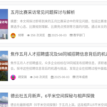
五月比赛采访常见问题探讨与解析
摘要：本文将探讨即将到来的五月比赛采访中的常见问题，包括比赛准
赛选手心态、比赛规则理解、比赛亮点预测等方面的问题。通过本文的
可以了解到采访的重点内容和方向，以及对于即将到来的比赛的一些关
倾寒
356 次浏览
2025-06-03
教学部门
关...
焦作五月人才招聘盛况及58同城招聘信息背后的机
焦作五月人才招聘盛况，众多企业纷纷在58同城发布招聘信息，求职
会。探寻这些招聘信息背后的机遇与挑战，发现企业在招聘过程中面临
烈的挑战，但同时也提供了更多优质职位和广阔的发展空间。求职者需关
疏安国
248 次浏览
2025-06-03
历年成绩
德云社五月新声，6平米空间探秘与相声探微
德云社最新相声《6平米空间探微》于五月上演。这段相声以6平米空