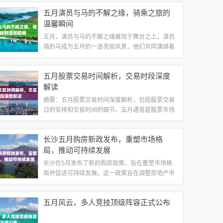
进的生物肽技术，科学家们能够更深入地研究生命
五月演员与马的不解之缘，骑乘之旅的
体系的复杂机制，推动生物医药、健康保健等领...
温馨瞬间
五月，演员与马的不解之缘展现于舞台之上。演员
骑的马成为五月的一道亮丽风景，他们共同演绎着
动人的故事。这段缘分不仅体现了演员的专业素
养，也展现了马匹的优雅与力量。五月，成为演员
五月股票交易时间解析，交易时段深度
与马共同诠释生命魅力的时刻。初识五月的舞台...
解读
摘要：五月股票交易时间深度解析，包括股票交易
日的安排和交易时间的细节。五月通常是股票市场
的繁忙时期，投资者需了解交易日的安排以便做出
投资决策。本文介绍了五月的股票交易时间，帮助
长沙五月购房新政发布，重塑市场格
投资者把握市场机会，规避风险。随着金融市...
局，推动可持续发展
长沙在5月发布了新的购房政策，旨在重塑市场格
局并促进可持续发展。这一政策旨在调整房地产市
场，可能包括一系列措施来影响购房行为和市场需
求。新政的发布预计会对长沙的房地产市场产生深
五月风云，多人竞技顶级阵容正式公布
远影响，为市场带来新的发展机遇。随着城市...