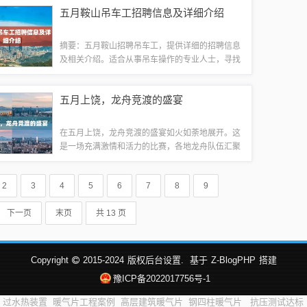
受动漫角色间的情感纠葛，体验激情四溢的奇幻故
五月鞍山吊车工招聘信息及详细介绍
事。五月动漫H里番将为你带来视觉与心灵的...
摘要：五月鞍山招聘吊车工，提供详细的招聘信息
及相关介绍。适合从事吊车操作的专业人士，寻找
在鞍山地区的工作机会。具体信息包括招聘单位、
岗位要求、薪资待遇等，以便求职者了解并申请相
五月上饶，龙舟竞渡的盛宴
关职位。随着经济的繁荣和城市化进程的加速...
在五月上饶，龙舟竞渡的盛宴如火如荼地展开。这
是一场充满激情和活力的比赛，各地龙舟队伍汇聚
一堂，展示精湛的划桨技艺和团结协作的精神。观
众热情高涨，为参赛选手加油鼓劲，现场气氛热
2
3
4
5
6
7
8
9
烈。此次龙舟比赛不仅展示了上饶地区的传统文...
下一页
末页
共 13 页
Copyright
2015-2024
版权后台设置.
基于
Z-BlogPHP
搭建
豫ICP备2022017756号-1
过水热装置
暖气片工程案例
高层建筑暖气片
钢四柱暖气片
抗压测试达标