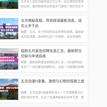
五月多人竞技顶级阵容正式公布。经过激烈的竞争
和比拼，最终脱颖而出的选手们展现了他们的实力
和技巧。这个阵容是多人竞技领域的精英，他们的
表现在整个五月都引起了广泛的关注和热议。这是
五月揭秘真相，西安辟谣最新消息，谣
一场精彩绝伦的竞技盛宴，这些选手的出色表...
言止步于此
摘要：五月，关于西安的谣言将得到澄清。最新辟
谣消息透露，真相将在这个月揭晓，谣言将被制
止。公众对于西安的误解将得到纠正，传播真实信
息是当下的重要任务。相关方面正在积极应对，确
临朐五月紧急招聘信息汇总，最新职位
保公众了解准确的信息，避免不必要的恐慌和误...
空缺与申请指南
摘要：最新临朐紧急招聘信息汇总，5月临朐地区
发布了一系列紧急招聘职位。这是一次重要的招聘
信息更新，为求职者提供了丰富的就业机会。随着
春季的深入，五月的临朐，这座美丽的城市正在经
五月动漫H里番，激情与幻想的探索之旅
历一场人才与职业的热烈碰撞，在这充满生机...
摘要：五月动漫H里番带你进入一个充满激情与幻
想的奇妙世界。在这个充满神秘色彩的季节里，跟
随精彩的剧情展开一段充满冒险与探索的旅程。感