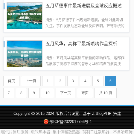
资格要求等方面的内容。新规的实施将有助于规范
五月萨德事件最新进展及全球反应概述
摩托车在高速公路上的行驶，提高道路交通安...
摘要：5月萨德事件出现最新进展，全球对此密切
关注。事件发展动态及全球反应表明，萨德系统的
部署引发了国际社会的广泛关注和争议。本文将对
五月份萨德事件的最新进展进行简要概述，并介绍
五月风华，高称平最新唢呐作品探析
全球对此的反应。萨德事件背景萨德导弹系统...
摘要：五月风华是高称平最新的唢呐作品，这部作
品展示了高称平深厚的音乐才华和精湛的演奏技
巧。文章将对该作品进行探析，介绍其创作背景、
音乐特点以及表现方式等方面，展现高称平唢呐演
首页
上一页
1
2
3
4
5
6
奏的独特魅力。该作品将成为五月音乐节的一大...
7
8
9
10
下一页
末页
共 10 页
Copyright
2015-2024
版权后台设置.
基于
Z-BlogPHP
搭建
豫ICP备2022017756号-1
暖气片售后服务
暖气热水器
集中供暖散热器
钢制二柱散热器
不含冶炼铸