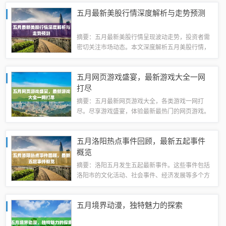
聘企业包括大型企业和中小型企业，为求职者提供
五月最新美股行情深度解析与走势预测
了丰富的就业机会。招聘信息更新及时，为求...
摘要：五月最新美股行情呈现波动走势，投资者需
密切关注市场动态。本文深度解析五月美股行情，
包括各大股指表现、行业板块走势、公司业绩等方
面。投资者需关注市场变化，把握投资机会，同时
五月网页游戏盛宴，最新游戏大全一网
注意风险控制和资产配置。随着五月的到来，...
打尽
摘要：五月最新网页游戏大全，各类游戏一网打
尽。尽享游戏盛宴，体验最新最热门的网页游戏。
无论你喜欢什么类型的游戏，这里都有，让你轻松
找到喜欢的游戏并享受游戏的乐趣。五月游戏盛
五月洛阳热点事件回顾，最新五起事件
宴，不容错过！游戏列表1、《梦幻仙境》类型：...
概览
摘要：洛阳五月发生五起最新事件。这些事件包括
洛阳市的文化活动、社会事件、经济发展等多个方
面。这些事件反映了洛阳市的活力和发展态势，同
时也引起了社会各界的关注和讨论。这些事件对于
五月境界动漫，独特魅力的探索
了解洛阳市的当前状况和未来发展趋势具有重...