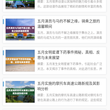
摘要：五月境界动漫以其独特的魅力吸引着众多观
众。这部动漫作品展现了精彩的剧情和丰富的角色
设定，同时融入了精美的画面和音效，为观众带来
沉浸式的观漫体验。五月境界动漫通过细腻的情节
五月演员与马的不解之缘，骑乘之旅的
描绘和深刻的情感表达，引领观众进入一个充...
温馨瞬间
五月，演员与马的不解之缘展现于舞台之上。演员
骑的马成为五月的一道亮丽风景，他们共同演绎着
动人的故事。这段缘分不仅体现了演员的专业素
养，也展现了马匹的优雅与力量。五月，成为演员
五月女明星遭下药事件揭秘，真相、反
与马共同诠释生命魅力的时刻。初识五月的舞台...
思与未来展望
摘要：五月发生女明星被下药事件，引起社会广泛
关注。本文揭示了事件的真相，对此进行反思，并
展望未来的防范措施。事件提醒人们要关注娱乐圈
安全问题，保护明星的身心健康，同时呼吁加强药
五月实施的摩托车高速公路新规及其影
品监管，防止类似事件再次发生。事件真相关...
响分析
摘要：五月实施的摩托车高速公路新规对摩托车行
驶在高速公路上的行为进行了新的规定。这些规定
包括摩托车行驶速度限制、行驶路线规定、驾驶员