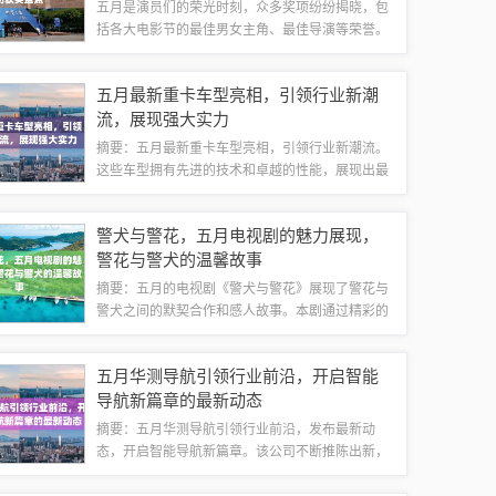
五月是演员们的荣光时刻，众多奖项纷纷揭晓，包
括各大电影节的最佳男女主角、最佳导演等荣誉。
这些奖项不仅是对演员们卓越表现的肯定，更是对
他们辛勤付出的最好回报。五月荣光，成为演员们
五月最新重卡车型亮相，引领行业新潮
荣誉时刻的代名词，见证着他们在演艺事业上...
流，展现强大实力
摘要：五月最新重卡车型亮相，引领行业新潮流。
这些车型拥有先进的技术和卓越的性能，展现出最
新的设计理念和创新技术，成为市场上的热门焦
点。这些新车型不仅提升了运输效率，也为行业带
警犬与警花，五月电视剧的魅力展现，
来了新的发展机遇。技术革新引领潮流在智能化...
警花与警犬的温馨故事
摘要：五月的电视剧《警犬与警花》展现了警花与
警犬之间的默契合作和感人故事。本剧通过精彩的
情节和角色塑造，展现了警花与警犬在维护社会治
安中的重要作用。观众可以感受到警犬的忠诚和敏
五月华测导航引领行业前沿，开启智能
锐，以及警花坚韧不拔的精神风貌。五月电视...
导航新篇章的最新动态
摘要：五月华测导航引领行业前沿，发布最新动
态，开启智能导航新篇章。该公司不断推陈出新，
引领智能导航技术的发展方向。最新动态展示了其