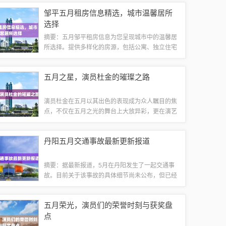
可以轻松获取最新的视频资讯、娱乐节目等，尽享
邹平五月租房信息精选，城市温馨居所
视觉盛宴。不论您在哪里，只需下载此...
选择
摘要：五月邹平租房信息为您呈现城市中的温馨居
所选择。提供多样化的房源，包括公寓、独立住宅
等，满足不同租房需求。房源位置优越，交通便
利，配套设施齐全，为您的生活带来便利。无论是
五月之星，演员杜金的璀璨之路
单身人士还是家庭，都能在这里找到理想的住所...
演员杜金在五月以其出色的表现成为众人瞩目的焦
点，不仅在五月之光的舞台上大放异彩，更在演艺
界展现了璀璨的星途。他的才华和努力为他赢得了
广泛的赞誉和关注。摘要字数控制在100-200字以
丹阳五月交通事故最新更新报道
内。初识杜金杜金，一个逐渐在演艺界...
摘要：据最新报道，5月在丹阳发生了一起交通事
故。目前关于该事故的具体细节尚未公布，但已经
引起了当地民众和媒体的广泛关注。事故原因正在
调查中，受伤人员已送往医院接受治疗。我们将持
五月荣光，演员们的荣誉时刻与获奖盘
续关注该事故的进展，并第一时间更新最新消...
点