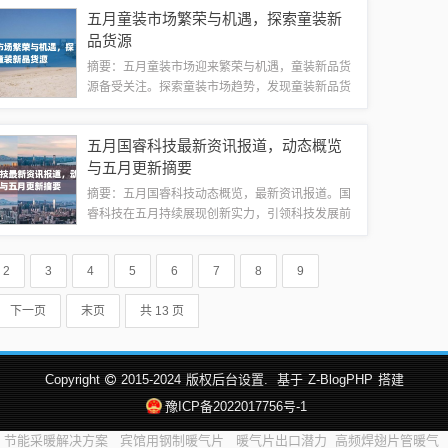
在智能导航领域的创新成果和领先技术，为用户提
五月童装市场繁荣与机遇，探索童装新
供更加精准、智能、便捷的导航服务。随着科技...
品货源
摘要：五月童装市场迎来繁荣与机遇，童装新品货
源备受关注。探索童装市场趋势，发现童装新品货
源的多样性和丰富性。童装新品货源成为童装市场
的焦点，为商家带来无限商机和发展空间。童装市
五月国睿科技最新资讯报道，动态概览
场呈现繁荣景象，吸引更多消费者关注。随着...
与五月更新摘要
摘要：五月国睿科技动态概览，最新资讯报道。国
睿科技在五月持续展现创新实力，引领科技发展前
沿。关注其最新资讯，掌握科技动态，见证国睿科
技的卓越成就和发展步伐。五月，国睿科技呈现一
2
3
4
5
6
7
8
9
系列重要进展和突破，为科技产业注入新动力...
下一页
末页
共 13 页
Copyright
2015-2024
版权后台设置.
基于
Z-BlogPHP
搭建
豫ICP备2022017756号-1
节能采暖解决方案
宾馆用钢制暖气片
暖气片出口潜力
高频焊翅片管暖气