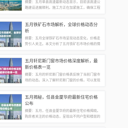
摘要：五月单县高速最新动态显示，目前该高速公
路建设进展顺利。施工方正在加紧施工，确保工程
按期完成。该高速公路的建设对于提升当地交通状
况和经济发展具有重要意义。具体进展和最新动态
五月铁矿石市场解析，全球价格动态分
需关注相关官方通报或媒体报道。建设进展顺...
析
摘要：五月全球铁矿石市场呈现动态变化，价格走
势引人关注。本文分析了五月铁矿石市场价格的情
况，探讨了全球铁矿石市场价格的动态变化。五
月，由于供需关系的影响，铁矿石市场价格呈现波
五月轩尼斯门窗市场价格深度解析，最
动，同时受到全球经济形势、政策调整、产能布...
新价格表一览
摘要：五月的轩尼斯门窗价格表反映了当前门窗市
场的动态。深入了解轩尼斯门窗的价格，可以发现
其以高品质和良好的性能赢得了消费者的青睐。五
月的门窗市场竞争激烈，轩尼斯门窗的价格表为消
五月揭秘，任县金厦华府最新住宅价格
费者提供了更多选择，同时也反映了市场趋势...
公布
摘要：五月，任县金厦华府的最新住宅价格揭晓。
购房者关注的价格动态，呈现出不同户型和楼层的
差异。本文为您揭示任县金厦华府五月的最新住宅