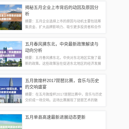
议相关企业和个人密切关注市场动态，掌握最新行
揭秘五月企业上市背后的动因及原因分
情，以便做出合理的交易决策。也需要注意废...
析
摘要：五月企业选择上市的原因与动机主要包括筹
集资金、扩大品牌影响力、吸引更多投资者和合作
伙伴、拓展业务和市场等。企业通过上市可以筹集
到更多的资金来支持其业务发展，提高公司的知名
五月春风拂东北，中央最新政策解读与
度和信誉度，进而吸引更多的客户和合作伙伴...
动向分析
摘要：五月春风拂东北，中央对东北地区实施了最
新的政策。这些政策旨在促进东北地区的经济发展
和社会进步，包括加强基础设施建设、推动产业升
级、促进人才流动和加强生态环境保护等方面。这
五月敦煌杯2017琵琶比赛，音乐与历史
些政策的实施将为东北地区的发展注入新的动...
的交响盛宴
摘要：在五月敦煌杯2017琵琶比赛中，音乐与历史
交织成一场交响。这场比赛展现了琵琶艺术的魅
力，参赛选手们通过精湛的演奏，将历史的韵味融
入音乐之中，为观众带来一场视听盛宴。这场比赛
五月单县高速最新进展动态更新
不仅是一次音乐竞赛，更是历史与文化的传...