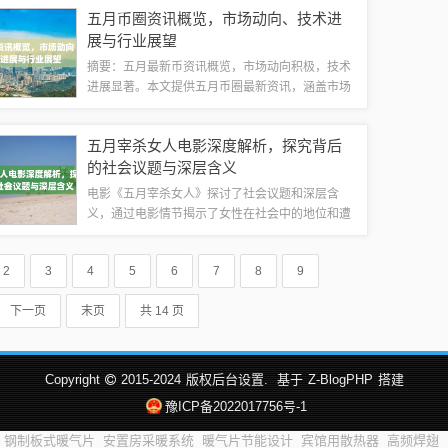
价格，让您了解当前市场趋势，为您的购房决策提
五月币圈资讯概览，市场动向、技术进
供重要参考。金厦华府概况金厦华府位于任县...
展与行业展望
摘要：五月最新币资讯概览，市场动向积极，技术
进展显著。本文提供五月币圈最新资讯，涵盖市场
走势、技术发展和行业展望。市场方面，数字货币
表现活跃，交易量和市值持续增长。技术方面，区
五月宰杀女人电影深度解析，探究背后
块链技术取得新突破，数字货币安全性得到提...
的社会议题与深层含义
电影《五月宰杀女人》探讨了社会议题和深层含
义，通过电影情节揭示了女性在社会中的地位和遭
遇。影片反映了社会对于女性的歧视和压迫，引发
观众对于性别平等和社会公正的反思。该电影也探
2
3
4
5
6
7
8
9
讨了女性自我救赎和自我成长的重要性。电影《...
下一页
末页
共 14 页
Copyright
2015-2024
版权后台设置.
基于
Z-BlogPHP
搭建
豫ICP备2022017756号-1
钢制板式暖气片
安置房采暖系统
暖气片节能设计
宾馆用散热器
高频焊翅