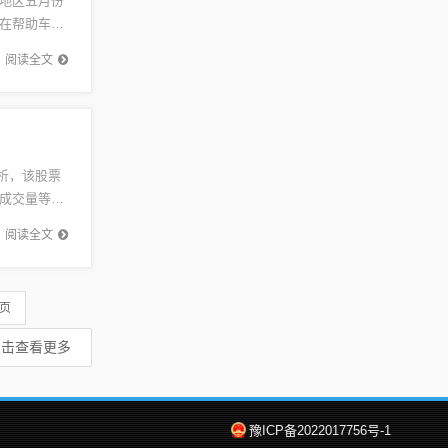
地区五月份
在帮助车主
车行业的
阅读全文
解析，该股票
成交量等数
...
阅读全文
 页
点击查看更多
豫ICP备2022017756号-1