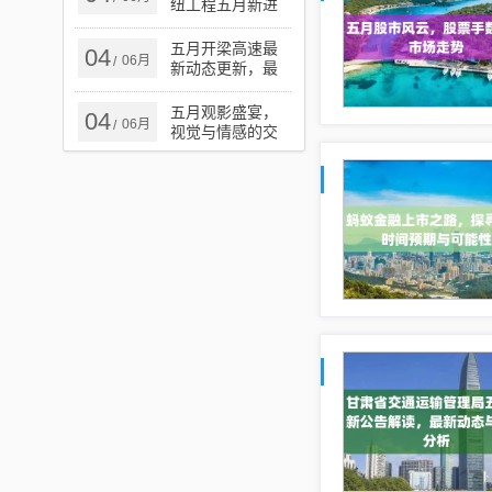
纽工程五月新进
展与未来展望，
五月最新动态揭
五月开梁高速最
04
06月
/
秘！
新动态更新，最
新报道汇总
五月观影盛宴，
04
06月
/
视觉与情感的交
织时光