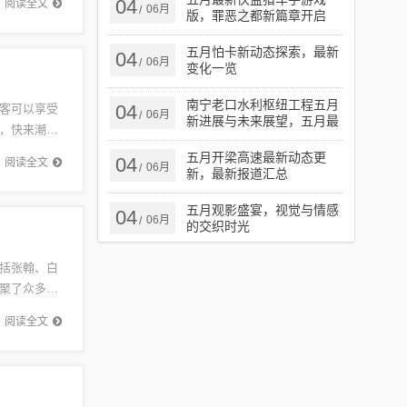
04
阅读全文
06月
/
版，罪恶之都新篇章开启
五月怕卡新动态探索，最新
04
06月
/
变化一览
南宁老口水利枢纽工程五月
04
客可以享受
06月
/
新进展与未来展望，五月最
，快来潮宏
新动态揭秘！
、时间、
五月开梁高速最新动态更
04
阅读全文
06月
/
新，最新报道汇总
五月观影盛宴，视觉与情感
04
06月
/
的交织时光
括张翰、白
聚了众多演
视剧的精
阅读全文