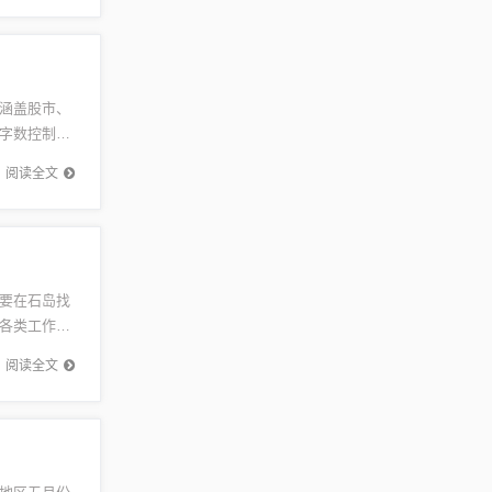
涵盖股市、
字数控制在
...
阅读全文
要在石岛找
各类工作应
，顺利获
阅读全文