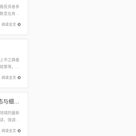
着投资者参
数变化有助
化紧密相
阅读全文
上市之路备
政策等。目
获取最新
阅读全文
甘肃省交通运输管理局五月最新公告解读，最新动态与细节分析
领域的最新
读，强调了
的调整，
阅读全文