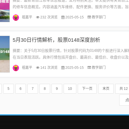
摘要：最新青白江修车信息报道，五月特别关注。本文提供有关青白江
的修车信息概览。内容涵盖汽车维修、配件更换、服务评价等方面，旨
了解当地修车行业的最新动态和服务情况。青白江修车市场概览随着汽
祖嘉平
232 次浏览
2025-05-15
教学部门
迅...
5月30日行情解析，股票0148深度剖析
摘要：关于5月30日股票行情，针对股票代码为0148的个股进行深入
在当日表现活跃。具体行情包括开盘价、最高价、最低价、收盘价以及
据。投资者需关注该股票的走势，并结合市场情况做出明智的投资决策。随
祖嘉平
141 次浏览
2025-05-15
教学部门
5
6
7
8
9
10
下一页
末页
共 12