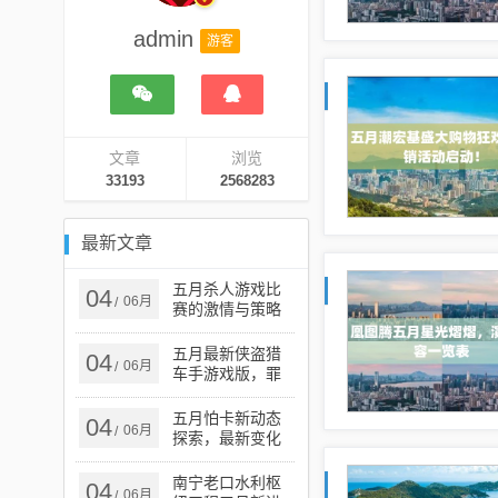
admin
游客
文章
浏览
33193
2568283
最新文章
五月杀人游戏比
04
06月
/
赛的激情与策略
之战
五月最新侠盗猎
04
06月
/
车手游戏版，罪
恶之都新篇章开
启
五月怕卡新动态
04
06月
/
探索，最新变化
一览
南宁老口水利枢
04
06月
/