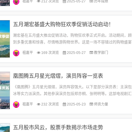
祖嘉平
212 次浏览
2025-05-27
历年成绩
术...
五月潮宏基盛大购物狂欢季促销活动启动！
潮宏基在五月盛大推出促销活动，购物狂欢季正式开启。活动期间，顾
到多重优惠和惊喜，尽情畅游购物世界。这是一场不容错过的购物盛宴
基享受独特的购物体验吧！这段文案已经相当完善，涵盖了活动的背景
祖嘉平
169 次浏览
2025-05-27
教学部门
特...
凰图腾五月星光熠熠，演员阵容一览表
《凰图腾》五月星光熠熠，演员阵容强大。以下是部分演员表：主演包
冰等实力派演员。其他参演演员包括郑亦桐、张明明等。这部电视剧汇
技精湛的演员，展现了精彩的演技和出色的表现。观众可以期待这部电
祖嘉平
232 次浏览
2025-05-23
师资力量
彩...
五月股市风云，股票手数揭示市场走势