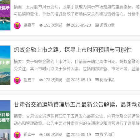
摘要：五月股市风云变幻，股票手数成为揭示市场走势的重要指标。随
与热情的变化，手数的增减反映了市场供求关系和投资者信心。分析手
于预测市场趋势，为投资者提供决策参考。五月股市的波动与手数的变
祖嘉平
151 次浏览
2025-05-20
师资力量
关...
蚂蚁金融上市之路，探寻上市时间预期与可能性
摘要：关于蚂蚁金融的上市时间，目前尚未确定具体日期。蚂蚁金融的
受关注，其上市时间取决于多种因素，包括内部准备、市场环境、监管
前无法确定其上市时间的具体可能性与预期，需要继续关注相关动态以
祖嘉平
173 次浏览
2025-05-19
优秀作品
信...
摘要：甘肃省交通运输管理局于五月发布最新公告，内容涉及交通运输
动态和管理政策。公告主要对甘肃省内的交通建设和运营进行了详细解
加强交通安全管理，提升服务质量的重要性。具体内容包括对交通规划
祖嘉平
166 次浏览
2025-05-19
教学部门
以...