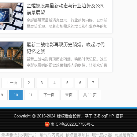
促进人口流动和地区经济发展。具体条件可能因地
金螳螂股票最新动态与行业趋势及公司
区而异，包括原籍地同意接收、个人无违法犯...
前景展望
金螳螂股票最新消息显示，行业趋势向好，公司前
景展望乐观。随着市场需求的增长和行业竞争的加
剧，金螳螂在行业中的地位逐渐稳固，未来发展潜
力巨大。投资者对于金螳螂股票的前景持乐观态
最新二战电影再现历史硝烟，唤起时代
度，建议投资者关注公司动态和行业趋势，做出...
记忆之旅
最新二战电影再现历史硝烟，唤起时代记忆。这些
电影以震撼的视觉效果和感人的剧情，让观众仿佛
置身于那个充满战火和英雄的时代。通过电影，我
们可以更深入地了解二战的历史背景和人物形象，
上一页
2
3
4
5
6
7
感受到那个时代的艰辛和勇气。这些电影不仅...
9
10
11
下一页
末页
共 11 页
Copyright
2015-2024
版权后台设置.
基于
Z-BlogPHP
搭建
豫ICP备2022017756号-1
豪华雅致系列暖气片
暖气片内防腐
依法批准项目
暖气热水器
高层建筑散