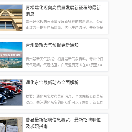
刻变革。新的技术和应用不断涌现，助力企业实现
青松建化迈向高质量发展新征程的最新
智能化升级，提升生产效率和服务质量。信息...
消息
青松建化迈向高质量发展新征程的最新消息。公司
正致力于提升产品质量、优化生产流程，并积极探
索创新技术，以推动业务持续发展。致力于不断提
高自身综合实力，满足客户需求，为行业树立标
青州最新天气预报更新通知
杆。青松建化概况青松建化作为国内领先的建筑...
青州最新天气预报：根据最新气象资料，青州今日
天气晴朗，气温适宜，白天温度范围在XX度至XX
度之间，夜间温度略有下降。未来一周，青州天气
以多云和晴天为主，偶有阵雨，但不影响整体气
通化东宝最新动态全面解析
温。市民外出请注意防晒和补充水分，同时关...
摘要：通化东宝发布最新消息，全面解析公司最新
动态。关注通化东宝的朋友们可以了解到，该公司
近期在各项业务方面取得了新的进展和成就。具体
消息包括公司新项目进展、市场业绩、产品创新等
曹县最新招聘信息概览，最新招聘职位
方面，展现了通化东宝不断向前的态势。详细...
及求职指南