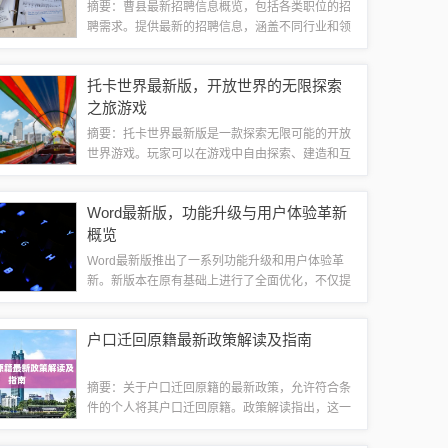
摘要：曹县最新招聘信息概览，包括各类职位的招
聘需求。提供最新的招聘信息，涵盖不同行业和领
域，为求职者提供机会。招聘信息更新频繁，欢迎
关注并申请感兴趣的职位。文章导读目录：1、曹
托卡世界最新版，开放世界的无限探索
县招聘市场概况2、最新招聘信息3、求职建...
之旅游戏
摘要：托卡世界最新版是一款探索无限可能的开放
世界游戏。玩家可以在游戏中自由探索、建造和互
动，体验不同的场景和任务，享受游戏的乐趣。游
戏具有高度的自由度和创造力，让玩家能够创造出
Word最新版，功能升级与用户体验革新
无限的可能性。托卡世界最新版为玩家提供了...
概览
Word最新版推出了一系列功能升级和用户体验革
新。新版本在原有基础上进行了全面优化，不仅提
供了更高效的编辑工具，还引入了智能写作助手，
帮助用户更轻松地完成文档创作。用户体验也得到
户口迁回原籍最新政策解读及指南
了极大改善，界面设计更加简洁直观，操作...
摘要：关于户口迁回原籍的最新政策，允许符合条
件的个人将其户口迁回原籍。政策解读指出，这一
政策旨在便利那些希望回到原籍生活或工作的人，