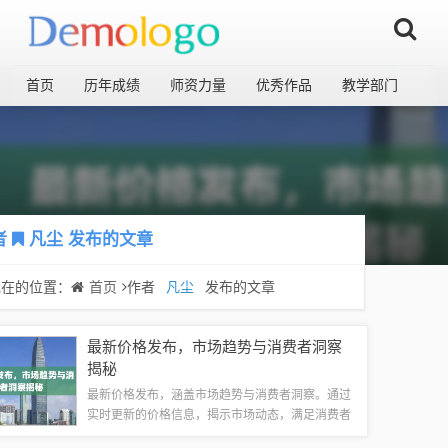
首页
历年成绩
师资力量
优秀作品
教学部门
者
凡尘
发布的文章
现在的位置：
首页
作者
凡尘
发布的文章
最新价格发布，市场趋势与消费者洞察
揭秘
最新价格发布，涵盖市场趋势与消费者洞察。通过
实时更新的价格信息，揭示市场动态，满足消费者
对商品价格的了解需求。结合市场趋势分析，帮助