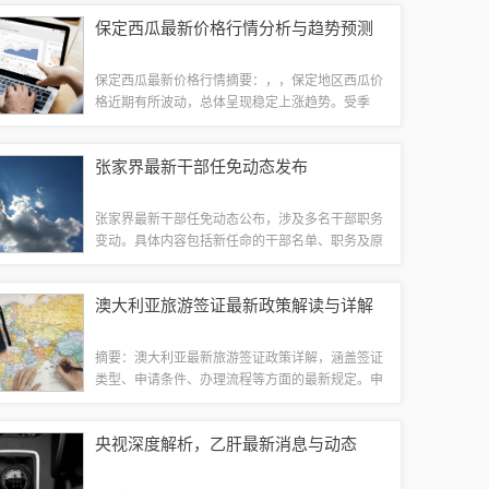
歌迷们带来更多精彩的音乐作品。作为中国乐坛的
保定西瓜最新价格行情分析与趋势预测
耀眼明星，谭晶的音乐之旅从未停歇，她的音...
保定西瓜最新价格行情摘要：，，保定地区西瓜价
格近期有所波动，总体呈现稳定上涨趋势。受季
节、产量、市场需求等多方面因素影响，价格呈现
季节性差异。当前，保定西瓜市场供应充足，但受
张家界最新干部任免动态发布
天气变化及节日消费影响，价格可能出现小幅调...
张家界最新干部任免动态公布，涉及多名干部职务
变动。具体内容包括新任命的干部名单、职务及原
职务变动情况。这是张家界市政府根据工作需要和
干部考核结果进行的人事调整，旨在优化领导班子
澳大利亚旅游签证最新政策解读与详解
结构，提高行政效能。新任命的领导干部概述...
摘要：澳大利亚最新旅游签证政策详解，涵盖签证
类型、申请条件、办理流程等方面的最新规定。申
请者需了解新政策要求，以确保顺利获得签证，畅
游澳大利亚。具体内容涉及签证的有效期限、申请
央视深度解析，乙肝最新消息与动态
材料的准备以及办理过程中的注意事项等。澳...