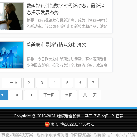
手，都能感受到游戏的乐趣和刺激。快来下载JJ斗
数码视讯引领数字时代新动态，最新消
地主最新版本，开启你的斗地主之旅吧...
息揭示发展态势
摘要：数码视讯发布最新消息，成为引领数字时代
的新动态。该公司不断推出创新技术和产品，满足
广大用户的需求，引领数字视听领域的发展潮流。
其最新技术和解决方案将为用户带来更加优质的视
欧美股市最新行情及分析摘要
听体验，推动数字视讯行业的快速发展。数码...
摘要：今日欧美股市呈现波动走势，整体表现受到
多种因素影响。投资者关注全球经济形势、政治事
件以及公司业绩等因素的变化。最新行情分析显
示，欧美股市在经历了一段时间的上涨后，目前面
上一页
2
3
4
5
6
7
临一些调整压力，但仍具有投资吸引力。投资者...
9
10
11
下一页
末页
共 11 页
Copyright
2015-2024
版权后台设置.
基于
Z-BlogPHP
搭建
豫ICP备2022017756号-1
节能采暖解决方案
现代采暖系统优选
钢制散热器
背篓暖气片
暖气片品牌