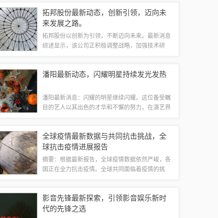
放，推动可持续发展。此举标志着上海在环保和能
拓邦股份最新动态，创新引领，迈向未
源领域的决心和行动，为未来的绿色能源转型树...
来发展之路。
拓邦股份以创新为引领，不断迈向未来。最新消息
综述显示，该公司正积极调整战略，加强技术研
发，提升核心竞争力。拓邦股份致力于推动行业创
新与发展，通过不断努力，实现自身跨越式增长，
潘阳最新动态，闪耀明星持续发光发热
为投资者创造更多价值。展望未来，拓邦股份将...
潘阳最新消息：闪耀的明星继续闪耀。这位备受瞩
目的艺人以其出色的才华和不懈的努力，在演艺界
持续发光发热。无论是影视作品中令人难忘的角色
演绎，还是音乐领域的独特表现，潘阳都展现出了
全球疫情最新数据与共同抗击挑战，全
卓越的才华和实力。期待他未来更多精彩的表...
球抗击疫情进展报告
摘要：根据最新报告，全球疫情数据依然严峻，各
国正在全力抗击疫情。全球共同面临着疫情的挑
战，也在取得一定的进展。各国采取了一系列措
施，包括加强疫苗接种、实施封锁措施和开展大规
影音先锋最新探索，引领影音娱乐新时
模检测等，以遏制病毒传播。疫情仍然不确定，
代的先锋之选
需...