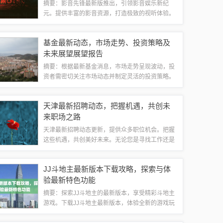
摘要：影音先锋最新版推出，引领影音娱乐新纪
元。提供丰富的影音资源，打造极致的视听体验。
探索最新的影音技术，满足用户的多元化需求。无
论是电影、电视剧还是音乐，影音先锋都能带给你
基金最新动态，市场走势、投资策略及
全新的感受。快来加入影音先锋，畅游影音娱乐...
未来展望展望报告
摘要：根据最新基金消息，市场走势呈现波动，投
资者需密切关注市场动态并制定灵活的投资策略。
当前市场环境下，投资者应注重长期价值投资，同
时关注行业趋势和优质企业的成长潜力。未来展望
天津最新招聘动态，把握机遇，共创未
方面，基金市场将继续保持多元化发展，投资...
来职场之路
天津最新招聘动态更新，提供众多职位机会。把握
这些机遇，共创美好未来。无论您是寻找工作还是
招聘人才，这里都有适合您的选择。加入我们，共
同开启成功之路！天津招聘市场概况近年来，天津
JJ斗地主最新版本下载攻略，探索与体
市的招聘市场日益活跃，各类企业发布的招聘...
验最新特色功能
摘要：探索JJ斗地主的最新版本，享受精彩斗地主
游戏。下载JJ斗地主最新版本，体验全新的游戏玩
法和特色功能。无论是与好友组队还是挑战陌生高